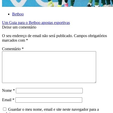
Betboo
Um Guia para o Betboo apostas esportivas
Deixe um comentário
O seu endereço de email não será publicado.
Campos obrigatórios
marcados com
*
Comentário
*
Nome
*
Email
*
Guardar o meu nome, email e site neste navegador para a