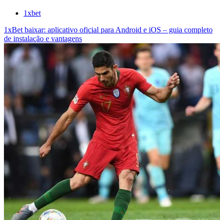
1xbet
1xBet baixar: aplicativo oficial para Android e iOS – guia completo
de instalação e vantagens