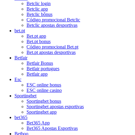
Betclic login
Betclic app
Betclic bônus
Código promocional Betclic
Betclic apostas desportivas
bet.pt
Bet.pt app
Bet.pt bonus
Código promocional Bet.pt
Bet.pt apostas desportivas
Betfair
Betfair Bonus
Betfair portugues
Betfair app
Esc
ESC online bonus
ESC online casino
Sportingbet
Sportingbet bonus
Sportingbet apostas esportivas
Sportingbet app
bet365
Bet365 App
Bet365 Apostas Esportivas
Betboo