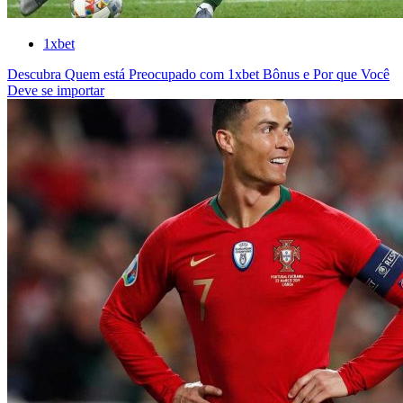
1xbet
Descubra Quem está Preocupado com 1xbet Bônus e Por que Você
Deve se importar