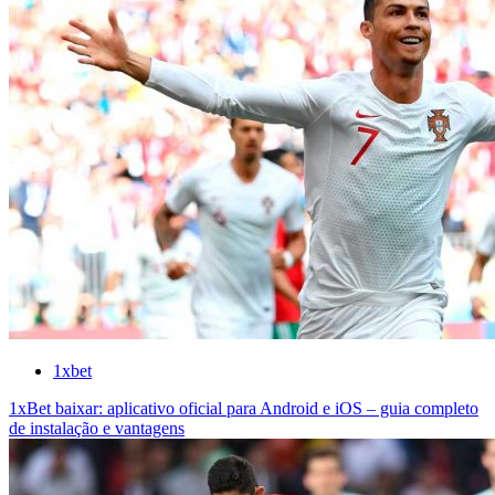
1xbet
1xBet baixar: aplicativo oficial para Android e iOS – guia completo
de instalação e vantagens