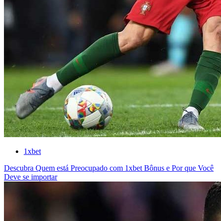
1xbet
Descubra Quem está Preocupado com 1xbet Bônus e Por que Você
Deve se importar