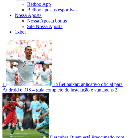
Betboo App
Betboo apostas esportivas
Nossa Aposta
Nossa Aposta bonus
Site Nossa Aposta
1xbet
1
1xBet baixar: aplicativo oficial para
Android e iOS – guia completo de instalação e vantagens
2
Descubra Quem está Preocupado com