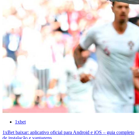
1xbet
1xBet baixar: aplicativo oficial para Android e iOS – guia completo
de instalação e vantagens