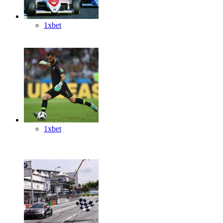
1xbet
Os Detalhes Incríveis Sobre Código Promocional 1xBet: Que
as Pessoas não Sabem Sobre
1xbet
1xBet transmissão ao vivo: experiência completa para
apostadores exigentes