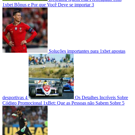
1xbet Bônus e Por que Você Deve se importar
3
Soluções importantes para 1xbet apostas
desportivas
4
Os Detalhes Incríveis Sobre
Código Promocional 1xBet: Que as Pessoas não Sabem Sobre
5