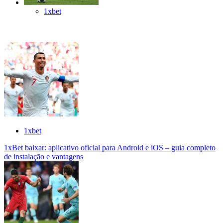
1xbet
1xBet transmissão ao vivo: experiência completa para
apostadores exigentes
1xbet
1xBet baixar: aplicativo oficial para Android e iOS – guia completo
de instalação e vantagens