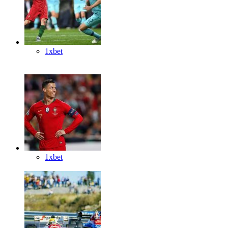
1xbet
Descubra Quem está Preocupado com 1xbet Bônus e Por que
Você Deve se importar
1xbet
Soluções importantes para 1xbet apostas desportivas