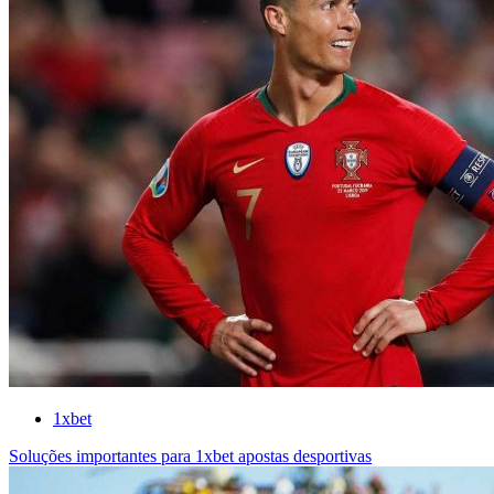
1xbet
Soluções importantes para 1xbet apostas desportivas