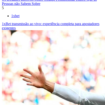
Pessoas não Sabem Sobre
5
1xbet
1xBet transmissão ao vivo: experiência completa para apostadores
exigentes