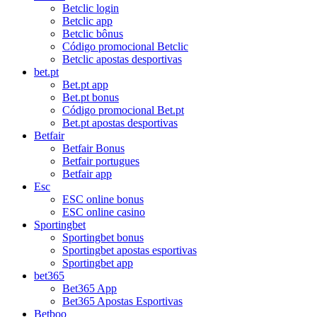
Betclic login
Betclic app
Betclic bônus
Código promocional Betclic
Betclic apostas desportivas
bet.pt
Bet.pt app
Bet.pt bonus
Código promocional Bet.pt
Bet.pt apostas desportivas
Betfair
Betfair Bonus
Betfair portugues
Betfair app
Esc
ESC online bonus
ESC online casino
Sportingbet
Sportingbet bonus
Sportingbet apostas esportivas
Sportingbet app
bet365
Bet365 App
Bet365 Apostas Esportivas
Betboo